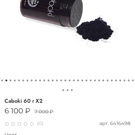
Caboki 60 г Х2
6 100 ₽
7 000 ₽
арт.
6416498
(0)
Цвет